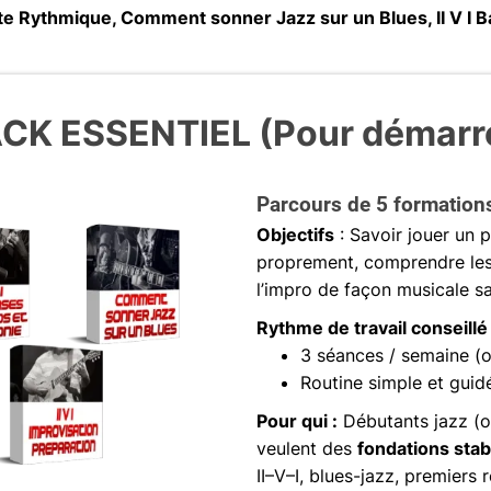
te Rythmique, Comment sonner Jazz sur un Blues, II V I B
CK ESSENTIEL (Pour démarr
Parcours de 5 formation
Objectifs
: Savoir jouer un
proprement, comprendre les 
l’impro de façon musicale 
Rythme de travail conseillé
3 séances / semaine (o
Routine simple et guid
Pour qui :
Débutants jazz (o
veulent des
fondations stab
II–V–I, blues-jazz, premiers 