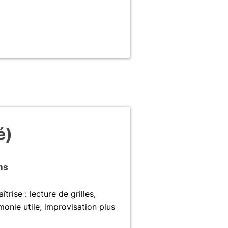
é)
ns
trise : lecture de grilles,
nie utile, improvisation plus